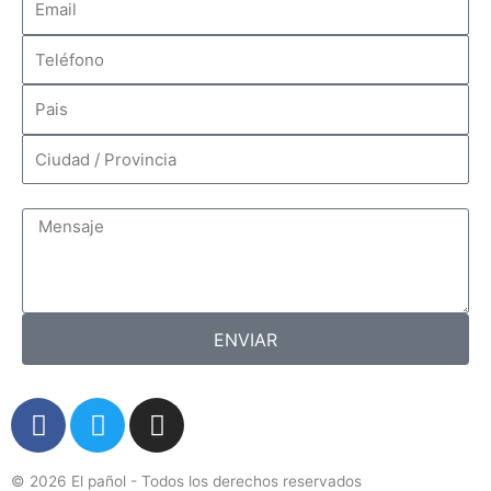
Mensaje - Sugerencia - Solicitud - Observaciones
ENVIAR
F
T
I
a
w
n
c
i
s
© 2026 El pañol - Todos los derechos reservados